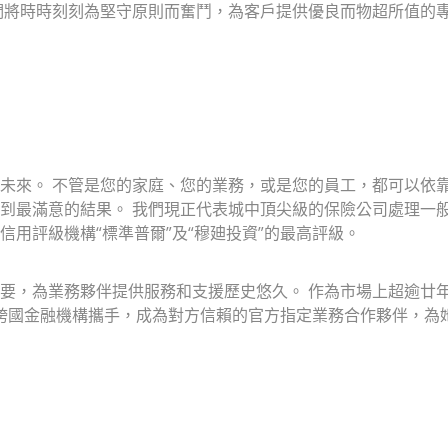
們將時時刻刻為堅守原則而奮鬥，為客戶提供優良而物超所值的
未來。 不管是您的家庭、您的業務，或是您的員工，都可以依靠
到最滿意的結果。 我們現正代表城中頂尖級的保險公司處理一
用評級機構“標準普爾”及“穆廸投資”的最高評級。
要，為業務夥伴提供服務和支援歷史悠久。 作為市場上超逾廿
一所跨國金融機構攜手，成為對方信賴的官方指定業務合作夥伴，